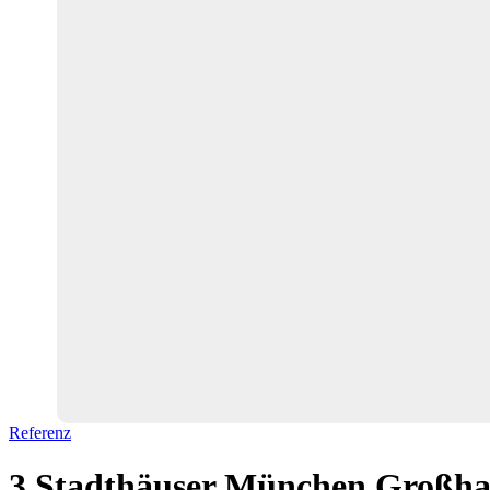
Referenz
3 Stadthäuser München Großh